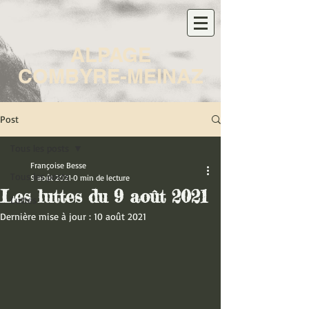
ALPAGE
COMBYRE-MEINAZ
Post
Tous les posts
Françoise Besse
Tous les posts
9 août 2021
0 min de lecture
Les luttes du 9 août 2021
Luttes
Dernière mise à jour :
10 août 2021