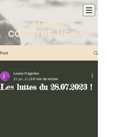
ALPAGE
COMBYRE-MEINAZ
Post
Tous les posts
Louise Fragnière
Tous les posts
29 juil. 2023
0 min de lecture
Les luttes du 28.07.2023 !
Luttes