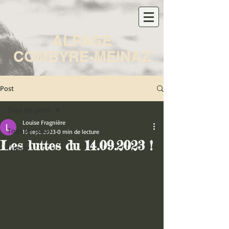
ALPAGE
COMBYRE-MEINAZ
Post
Tous les posts
Louise Fragnière
Tous les posts
16 sept. 2023
0 min de lecture
Les luttes du 14.09.2023 !
Luttes