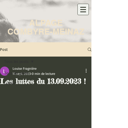
ALPAGE
COMBYRE-MEINAZ
Post
Tous les posts
Louise Fragnière
Tous les posts
14 sept. 2023
0 min de lecture
Les luttes du 13.09.2023 !
Luttes