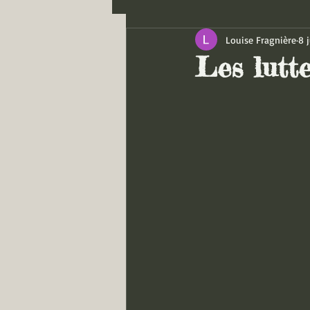
Louise Fragnière
8 j
Les lutt