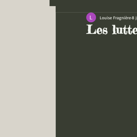
Louise Fragnière
8 j
Les lutt