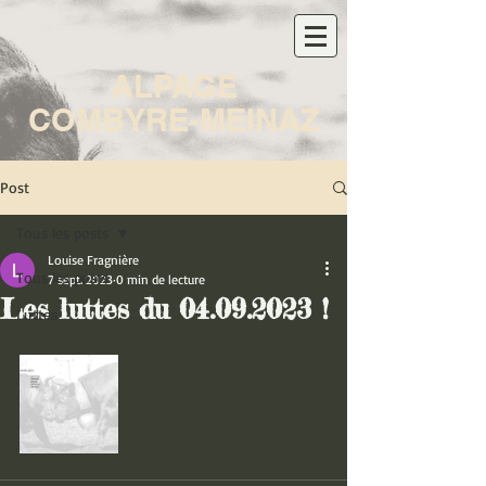
ALPAGE
COMBYRE-MEINAZ
Post
Tous les posts
Louise Fragnière
Tous les posts
7 sept. 2023
0 min de lecture
Les luttes du 04.09.2023 !
Luttes