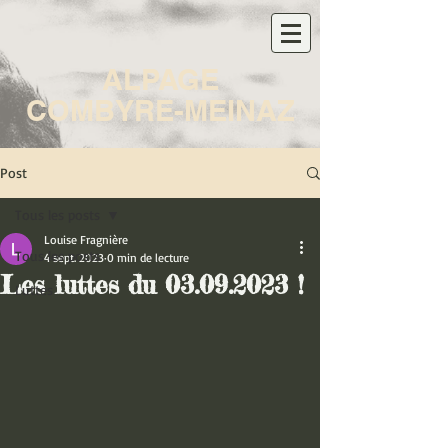
ALPAGE
COMBYRE-MEINAZ
Post
Tous les posts
Louise Fragnière
Tous les posts
4 sept. 2023
0 min de lecture
Les luttes du 03.09.2023 !
Luttes