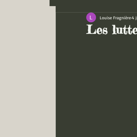
Louise Fragnière
4 j
Les lutt