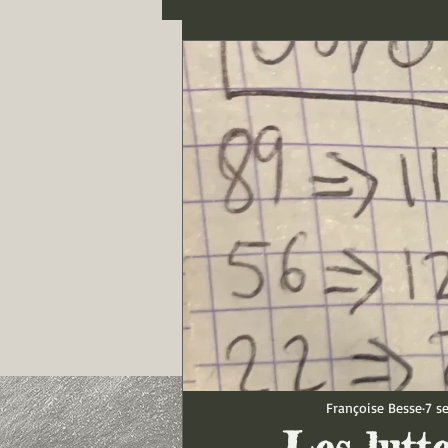
Françoise Besse
7 s
Les lutt