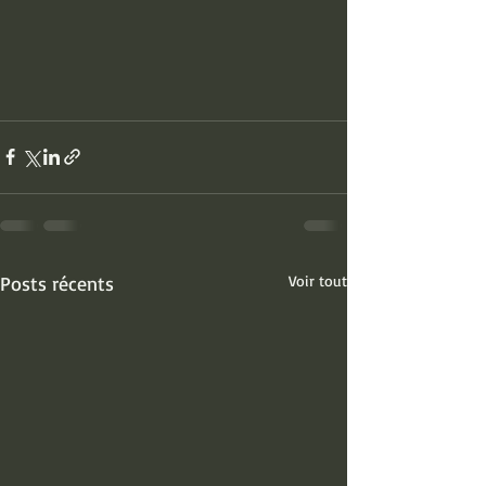
Posts récents
Voir tout