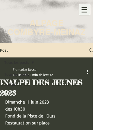
ALPAGE
COMBYRE-MEINAZ
Post
Tous les posts
Françoise Besse
Tous les posts
6 juin 2023
1 min de lecture
INALPE DES JEUNES
Luttes
2023
Dimanche 11 juin 2023
dès 10h30
Fond de la Piste de l'Ours
Restauration sur place