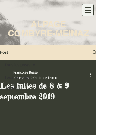
ALPAGE
COMBYRE-MEINAZ
Post
Tous les posts
Françoise Besse
Tous les posts
10 sept. 2019
0 min de lecture
Les luttes de 8 & 9
Luttes
septembre 2019