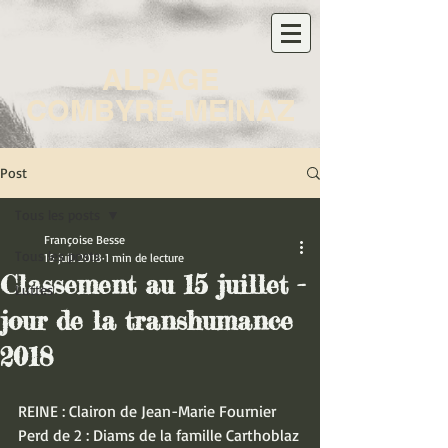
ALPAGE
COMBYRE-MEINAZ
Post
Tous les posts
Françoise Besse
Tous les posts
16 juil. 2018
1 min de lecture
Classement au 15 juillet -
Luttes
jour de la transhumance
2018
REINE : Clairon de Jean-Marie Fournier
Perd de 2 : Diams de la famille Carthoblaz