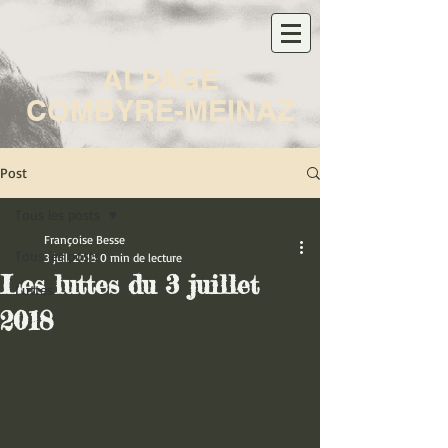
ALPAGE
COMBYRE-MEINAZ
Post
Tous les posts
Françoise Besse
Tous les posts
3 juil. 2018
0 min de lecture
Les luttes du 3 juillet
Luttes
2018