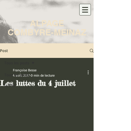
ALPAGE
COMBYRE-MEINAZ
Post
Tous les posts
Françoise Besse
Tous les posts
4 août 2017
0 min de lecture
Les luttes du 4 juillet
Luttes