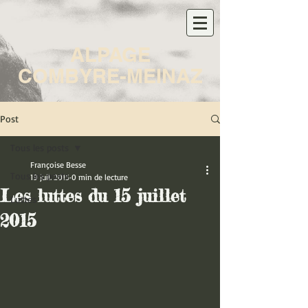
ALPAGE
COMBYRE-MEINAZ
Post
Tous les posts
Françoise Besse
Tous les posts
19 juil. 2015
0 min de lecture
Les luttes du 15 juillet
Luttes
2015