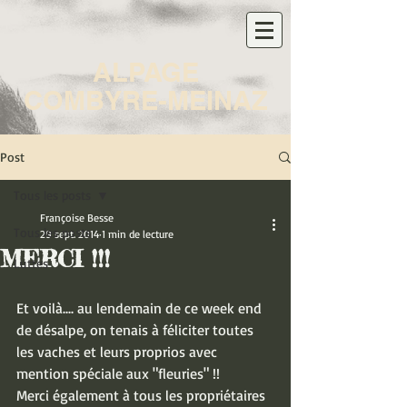
ALPAGE
COMBYRE-MEINAZ
Post
Tous les posts
Françoise Besse
Tous les posts
29 sept. 2014
1 min de lecture
MERCI !!!
Luttes
Et voilà.... au lendemain de ce week end 
de désalpe, on tenais à féliciter toutes 
les vaches et leurs proprios avec 
mention spéciale aux "fleuries" !! 
Merci également à tous les propriétaires 