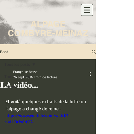
ALPAGE
COMBYRE-MEINAZ
Post
Tous les posts
Françoise Besse
Tous les posts
26 sept. 2014
1 min de lecture
LA vidéo....
Luttes
Et voilà quelques extraits de la lutte ou 
l'alpage a changé de reine... 
https://www.youtube.com/watch?
v=LLOcix8rGC4