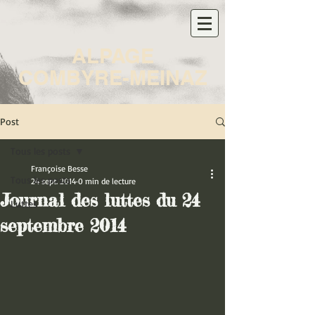
ALPAGE
COMBYRE-MEINAZ
Post
Tous les posts
Françoise Besse
Tous les posts
24 sept. 2014
0 min de lecture
Journal des luttes du 24
Luttes
septembre 2014