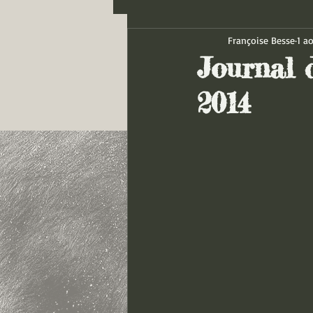
Françoise Besse
1 a
Journal d
2014