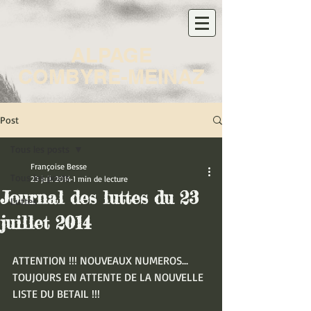
ALPAGE
COMBYRE-MEINAZ
Post
Tous les posts
Françoise Besse
Tous les posts
23 juil. 2014
1 min de lecture
Journal des luttes du 23
Luttes
juillet 2014
ATTENTION !!! NOUVEAUX NUMEROS... 
TOUJOURS EN ATTENTE DE LA NOUVELLE 
LISTE DU BETAIL !!! 