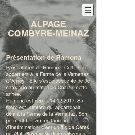
ALPAGE
COMBYRE-MEINAZ
Présentation de Ramona
Présentation de Ramona. Cette bête
appartient à la Ferme de la Vernettaz
à Verrey ! Elle s’est classée 4e de 3e
catégorie au match de Chalais cette
année.
Ramona est née le
14.12.2017
. Sa
mère est Lumière qui appartenait
déjà à la Ferme de la Vernettaz. Son
père est Cervin, un taureau
d’insémination, c’est un fils de Cérès
qui était classée 5e des génisses à