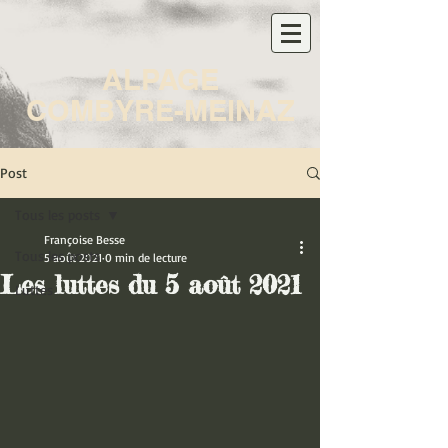
ALPAGE
COMBYRE-MEINAZ
Post
Tous les posts
Françoise Besse
Tous les posts
5 août 2021
0 min de lecture
Les luttes du 5 août 2021
Luttes