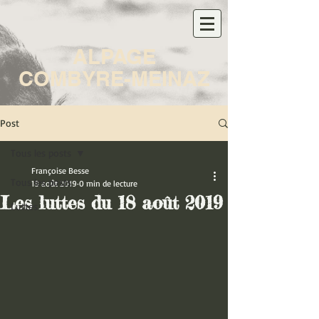
ALPAGE
COMBYRE-MEINAZ
Post
Tous les posts
Françoise Besse
Tous les posts
18 août 2019
0 min de lecture
Les luttes du 18 août 2019
Luttes