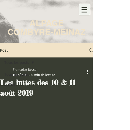
ALPAGE
COMBYRE-MEINAZ
Post
Tous les posts
Françoise Besse
Tous les posts
11 août 2019
0 min de lecture
Les luttes des 10 & 11
Luttes
août 2019