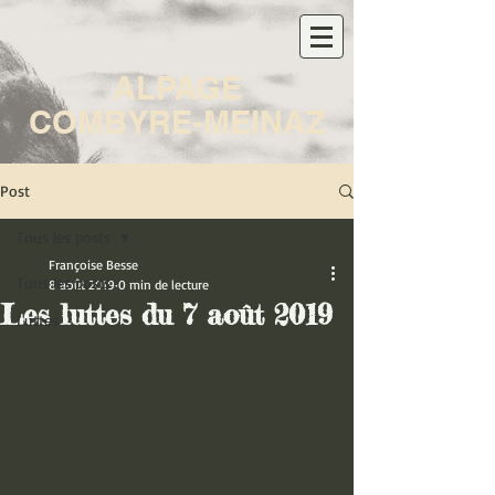
ALPAGE
COMBYRE-MEINAZ
Post
Tous les posts
Françoise Besse
Tous les posts
8 août 2019
0 min de lecture
Les luttes du 7 août 2019
Luttes