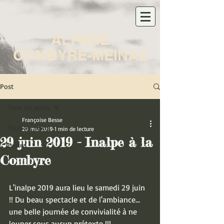
ALPAGE
COMBYRE-MEINAZ
Post
Tous les posts
Françoise Besse
Tous les posts
28 mai 2019
1 min de lecture
29 juin 2019 - Inalpe à la
Luttes
Combyre
L'inalpe 2019 aura lieu le samedi 29 juin 
!! Du beau spectacle et de l'ambiance... 
une belle journée de convivialité à ne 
louper sous aucun prétexte !!!