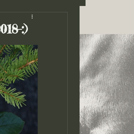
18-:)