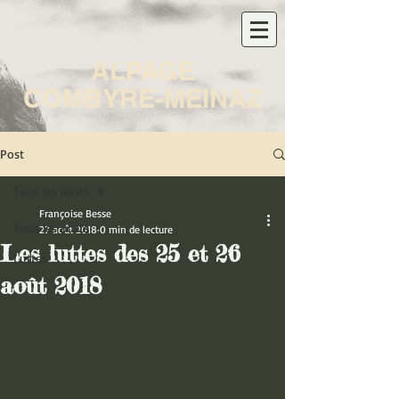
ALPAGE
COMBYRE-MEINAZ
Post
Tous les posts
Françoise Besse
Tous les posts
27 août 2018
0 min de lecture
Les luttes des 25 et 26
Luttes
août 2018