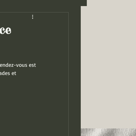
ce
 rendez-vous est 
ades et 