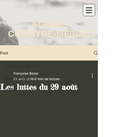
ALPAGE
COMBYRE-MEINAZ
Post
Tous les posts
Françoise Besse
Tous les posts
29 août 2016
0 min de lecture
Les luttes du 29 août
Luttes