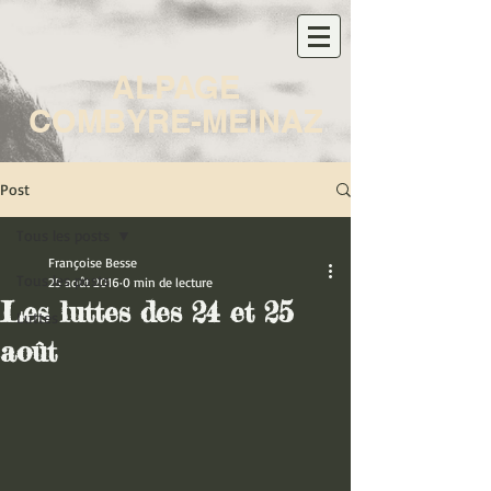
ALPAGE
COMBYRE-MEINAZ
Post
Tous les posts
Françoise Besse
Tous les posts
25 août 2016
0 min de lecture
Les luttes des 24 et 25
Luttes
août