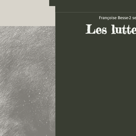
Françoise Besse
2 s
Les lutt