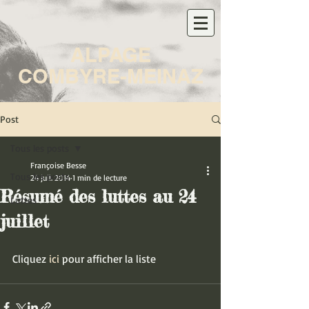
ALPAGE
COMBYRE-MEINAZ
Post
Tous les posts
Françoise Besse
Tous les posts
24 juil. 2014
1 min de lecture
Résumé des luttes au 24
Luttes
juillet
Cliquez 
ici
 pour afficher la liste